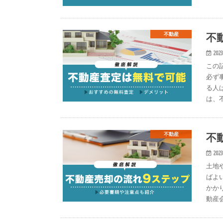
不
不動産
2023
この
必ず
る人
は、
不
不動産
2023
土地
ばよ
かか
動産