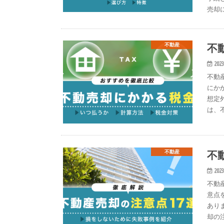
売却
不
不動産
2023
不動
にか
想定
は、
不
不動産
2023
不動
意点
あり
却の