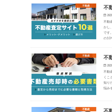
不
不動産
2023
不動
かし
です
の1
不
不動産
2023
不動
くこ
知り
悩み
不
不動産